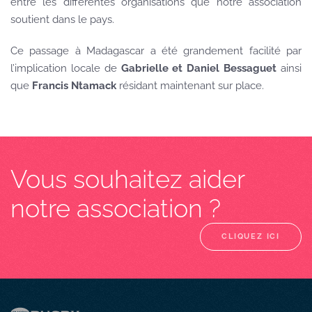
entre les différentes organisations que notre association
soutient dans le pays.
Ce passage à Madagascar a été grandement facilité par
l’implication locale de
Gabrielle et Daniel Bessaguet
ainsi
que
Francis Ntamack
résidant maintenant sur place.
Vous souhaitez aider
notre association ?
CLIQUEZ ICI