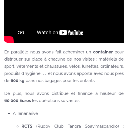
En parallèle nous avons fait acheminer un
container
pour
distribuer sur place à chacune de nos visites : matériels de
sport, vêtements et chaussures, vélos, lunettes, ordinateurs,
produits d’hygiène, …… et nous avons apporté avec nous près
de
600 kg
dans nos bagages pour les enfants.
De plus, nous avons distribué et financé à hauteur de
60 000 Euros
les opérations suivantes :
A Tananarive
RCTS
(Rugby Club Tanora Soavimasoandro) :