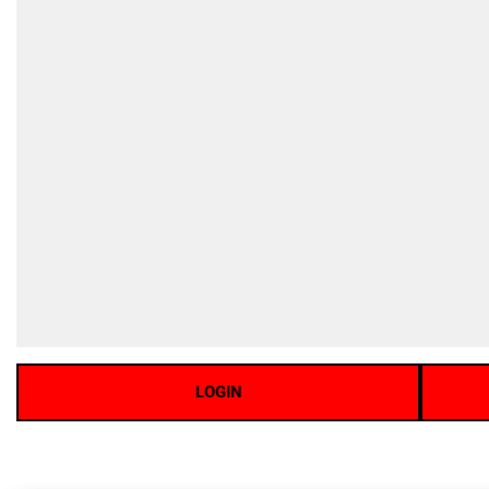
LOGIN